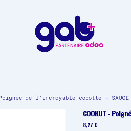
ropos de GAB Plus
Contactez-nous
Poignée de l'incroyable cocotte - SAUGE
COOKUT - Poigné
8,27
€