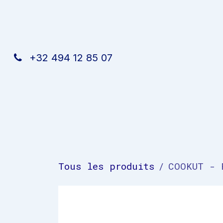
Se rendre au contenu
+32 494 12 85 07
Accueil
Nos services
Rendez-vous
Á p
Tous les produits
COOKUT - 