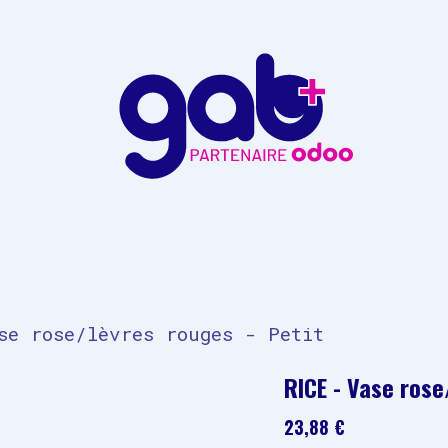
ropos de GAB Plus
Contactez-nous
se rose/lèvres rouges - Petit
RICE - Vase rose
23,88
€