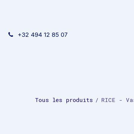
Se rendre au contenu
+32 494 12 85 07
Accueil
Nos services
Rendez-vous
Á p
Tous les produits
RICE - Va